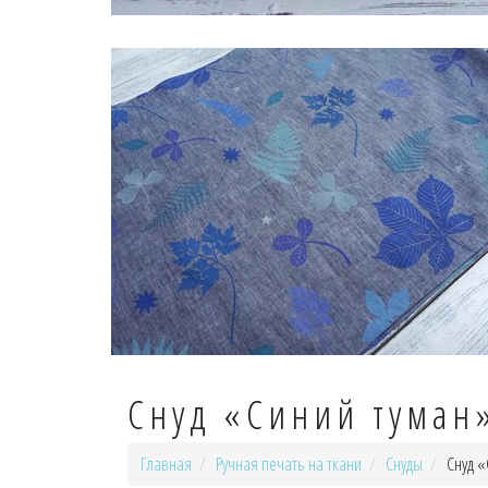
Снуд «Синий туман
Главная
Ручная печать на ткани
Снуды
Снуд 