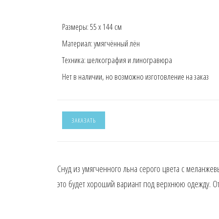
Размеры:
55 х 144 см
Материал:
умягчённый лён
Техника:
шелкография и линогравюра
Нет в наличии, но возможно изготовление на заказ
ЗАКАЗАТЬ
Снуд из умягченного льна серого цвета с меланжев
это будет хороший вариант под верхнюю одежду. О