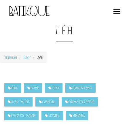
ЛЁН
Главная
Блог
лён
КОЖА
БАТИК
ШЁЛК
КОЖАНАЯ СУМКА
ВИДЫ ТКАНЕЙ
СИМВОЛЫ
СУМКА ЧЕРЕЗ ПЛЕЧО
СУМКА-ПОЧТАЛЬОН
МОТИВЫ
УПАКОВКА