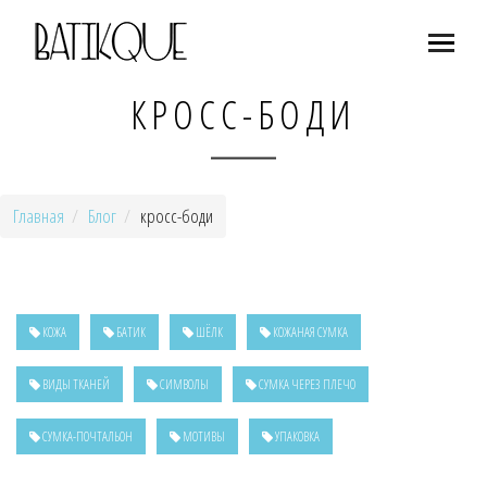
КРОСС-БОДИ
Главная
Блог
кросс-боди
КОЖА
БАТИК
ШЁЛК
КОЖАНАЯ СУМКА
ВИДЫ ТКАНЕЙ
СИМВОЛЫ
СУМКА ЧЕРЕЗ ПЛЕЧО
СУМКА-ПОЧТАЛЬОН
МОТИВЫ
УПАКОВКА