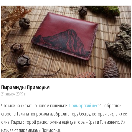
Пирамиды Приморья
21 января 2019 г.
Что можно сказать о новом кошельке "
Приморский лес
"? С обратной
стороны Галина попросила изобразить гору Сестру, которая видна из её
окна. Рядом с горой расположены ещё две горы - Брат и Племянник. Их
называют пирамидами Приморья.